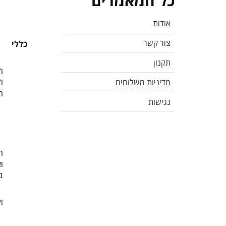
כל המאמרים
אודות
צור קשר
כללי
1. ג. נוימן מ
תקנון
ו
מדיניות משלוחים
ו
ה
נגישות
2. תנאי השימוש מנוסח
3. בסעיפים בהם כתוב
4. הוראות תקנון 
ה
ו
ב
ו
6. על המזמין להיות 