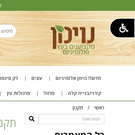
ל
חדש!! נוימן אלומיניום
עצים
דק סינטט
קירוי/בנייה קלה
פרזול
פרגולות עץ
ראשי
/
תקנון
תקנו