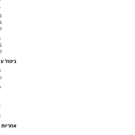
ב
ל
ל
ביטול ע
ש
40. במידה ופרטי המזמין לא נקלטו כראוי מכל סיבה שהיא רשאית החברה לבטל את עיסקת הרכישה ע"פ שיקול דעתה.
41. כאשר ההזמנה בוצעה שלא כדין ו/או לא על פי תקנון זה, החברה תהיה רשאית לבטל את העיסקה.
42. הודעה על ביטול הזמנה תימסר ללקוח ע"פ הפרטים שמילא.
43. באם נפלה טעות סופר כלשהי בהצעה ו/או בהזמנה, תהיה רשאית החברה לבטל את העיסקה.
אחריות 