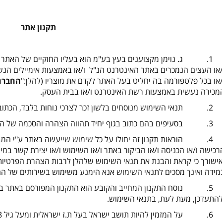
תקנון אתר
קצוענים בעץ בע"מ הוא בעליו החוקיים של האתר
/או העצים הנמכרים באתר האינטרנט הנ"ל ו/או באמצעות אימיילים הנש
/או בכל פלטפורמה בה יחליט בעל האתר לקדם את מוצריו (להלן:"
החברה
מכירה נעשית באמצעות רשת האינטרנט ו/או בבית העסק.
ים בלשון זכר לצרכי נוחות בלבד, הכתוב מתייחס לשני המינים באופן שווה.
 בגוף יחיד תהווה הצהרה והסכמה של המשתמש לתוכן הדברים הכתובים.
זה יחולו על כל שימוש שייעשה באתר ע"י המבקרים (להלן: "
רכישה ו/או הכניסה ו/או הביקור באתר ו/או השימוש ו/או יצירת קשר במי
אישורך כי קראת והבנת את תנאי השימוש שלהלן לרבות הצהרת הפרטיו
מידה ואינך מסכים לתנאי השימוש אנא הימנע משימוש בשירותים של הח
5. נוסח התקנון המחייב והקובע הוא התקנון המפורסם באתר ב
להתעדכן, מעת לעת, בתנאי השימוש.
תושב ישראל בעל ת.ז ישראלית ומעל גיל 18, בעל כרטיס אשראי בתוקף.