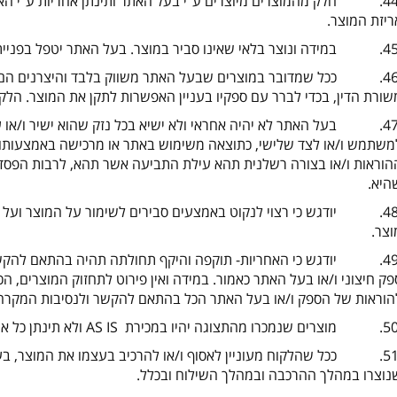
ריזת המוצר.
46. ככל שמדובר במוצרים שבעל האתר משווק בלבד והיצרנים הם צ
שורת הדין, בכדי לברר עם ספקיו בעניין האפשרות לתקן את המוצר. הלקוח
/
או 
משתמש ו
/
או לצד שלישי, כתוצאה משימוש באתר או מרכישה באמצעותו, 
הוראות ו
/
או בצורה רשלנית תהא עילת התביעה אשר תהא, לרבות הפסד ה
היא.
48. יודגש כי רצוי לנקוט באמצעים סבירים לשימור על המוצר ועל 
וצר.
49. יודגש כי האחריות- תוקפה והיקף תחולתה תהיה בהתאם להקשר של 
פק חיצוני ו
/
או בעל האתר כאמור. במידה ואין פירוט לתחזוק המוצרים, הכ
הוראות של הספק ו
/
או בעל האתר הכל בהתאם להקשר ולנסיבות המקרה 
AS IS
ולא תינתן כל אח
/
או להרכיב בעצמו את המוצר, ב
נוצרו במהלך ההרכבה ובמהלך השילוח ובכלל.