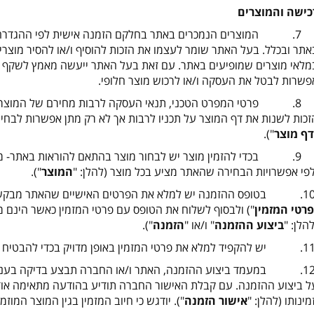
כישה והמוצרים
7. המוצרים הנמכרים באתר בחלקם הזמנה אישית לפי ההגדרה בח
אתר ובכלל. בעל האתר שומר לעצמו את הזכות להוסיף ו/או להסיר מוצרים
מלאי מוצרים שמופיעים באתר. עם זאת בעל האתר ייעשה מאמץ לשקף א
פשרות לבטל את העסקה ו
/
או לרכוש מוצר חלופי.
8. פרטי המפרט הטכני, תנאי העסקה לרבות מחירם של המוצרים 
זכות לשנות את דף המוצר על תכניו לרבות אך לא רק מתן אפשרות לבחירת 
דף מוצר
").
9. בכדי להזמין מוצר יש לבחור מוצר בהתאם להוראות באתר- מו
לפי אפשרויות הבחירה שהאתר מציע בכל מוצר (להלן: "
המוצר
")
.
10. בטופס ההזמנה יש למלא את הפרטים האישיים שהאתר מבקש כגון
פרטי המזמין
") ולבסוף לשלוח את הטופס עם פרטי המזמין כאשר הינם מל
להלן: "
ביצוע ההזמנה
" ו/או "
הזמנה
").
12. במעמד ביצוע ההזמנה, האתר ו/או החברה תבצע בדיקה בעניין
ל ביצוע ההזמנה. עם קבלת האישור החברה תודיע בהודעה מתאימה אוד
זמינותו (להלן: "
אישור הזמנה
"). יודגש כי חיוב המזמין בגין המוצר המו