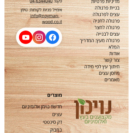
מדיניות פרטיות
פקס:
04-6344040
בניית פרגולה
אימייל פניות לקוחות: נוימן
עצים לפרגולה
info@noyman-
-
פרגולה לחניה
wood.co.il
פרגולה לחצר
עצים לבנייה
פרגולה מעץ: המדריך
המלא
אודות
צור קשר
חיתוך עץ לפי מידה
מחסן עצים
מאמרים
מוצרים
חדש!! נוימן אלומיניום
עצים
דק סינטטי
במבוק