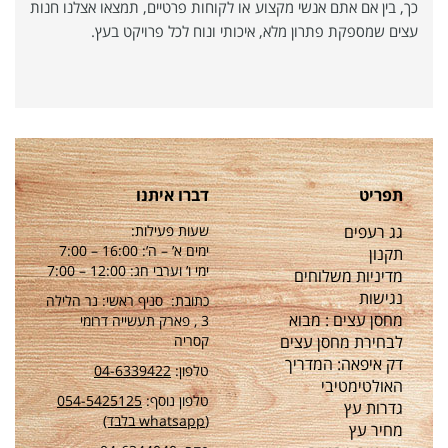
כך, בין אם אתם אנשי מקצוע או לקוחות פרטיים, תמצאו אצלנו חנות
עצים שמספקת פתרון מלא, איכותי ונוח לכל פרויקט בעץ.
תפריט
דברו איתנו
גג רעפים
שעות פעילות:
ימים א’ – ה’: 16:00 – 7:00
תקנון
ימי ו’ וערבי חג: 12:00 – 7:00
מדיניות משלוחים
נגישות
כתובת: סניף ראשי: נר הלילה
מחסן עצים : מבוא
3 , פארק תעשייה דרומי
לבחירת מחסן עצים
קסריה
דק איפאה: המדריך
טלפון:
04-6339422
האולטימטיבי
טלפון נוסף:
54-5425125
0
גדרות עץ
(whatsapp בלבד)
מחיר עץ