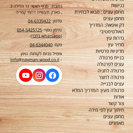
נגישות
כתובת: סניף ראשי: נר הלילה 3
מחסן עצים : מבוא לבחירת
, פארק תעשייה דרומי קסריה
מחסן עצים
טלפון:
04-6339422
דק איפאה: המדריך
טלפון נוסף:
54-5425125
0
האולטימטיבי
(whatsapp בלבד)
גדרות עץ
מחיר עץ
פקס:
04-6344040
מדיניות פרטיות
אימייל פניות לקוחות: נוימן
בניית פרגולה
info@noyman-wood.co.il
-
עצים לפרגולה
פרגולה לחניה
פרגולה לחצר
עצים לבנייה
פרגולה מעץ: המדריך המלא
אודות
צור קשר
חיתוך עץ לפי מידה
מחסן עצים
מאמרים