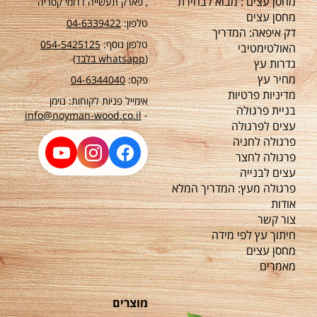
מחסן עצים : מבוא לבחירת
, פארק תעשייה דרומי קסריה
מחסן עצים
טלפון:
04-6339422
דק איפאה: המדריך
טלפון נוסף:
54-5425125
0
האולטימטיבי
(whatsapp בלבד)
גדרות עץ
מחיר עץ
פקס:
04-6344040
מדיניות פרטיות
אימייל פניות לקוחות: נוימן
בניית פרגולה
info@noyman-wood.co.il
-
עצים לפרגולה
פרגולה לחניה
פרגולה לחצר
עצים לבנייה
פרגולה מעץ: המדריך המלא
אודות
צור קשר
חיתוך עץ לפי מידה
מחסן עצים
מאמרים
מוצרים