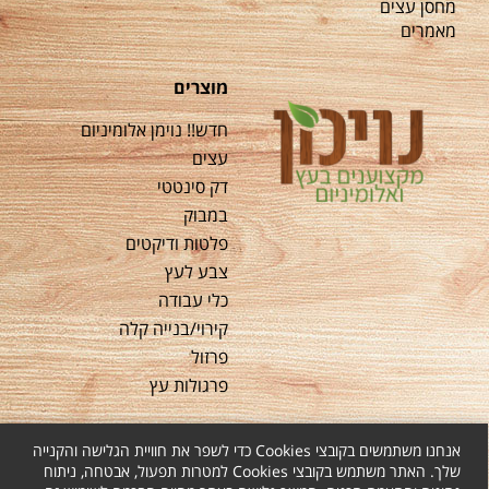
מחסן עצים
מאמרים
מוצרים
חדש!! נוימן אלומיניום
עצים
דק סינטטי
במבוק
פלטות ודיקטים
צבע לעץ
כלי עבודה
קירוי/בנייה קלה
פרזול
פרגולות עץ
אנחנו משתמשים בקובצי Cookies כדי לשפר את חוויית הגלישה והקנייה
שלך. האתר משתמש בקובצי Cookies למטרות תפעול, אבטחה, ניתוח