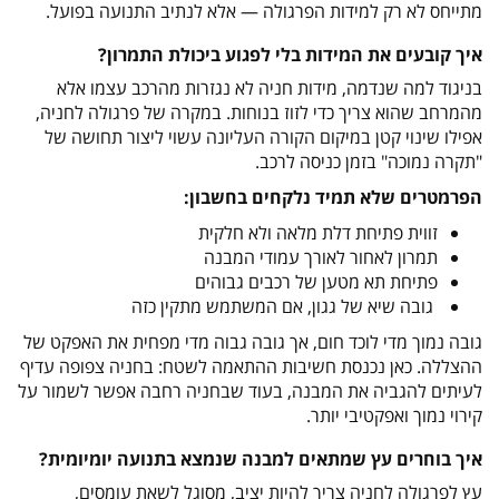
מתייחס לא רק למידות הפרגולה — אלא לנתיב התנועה בפועל
.
איך קובעים את המידות בלי לפגוע ביכולת התמרון
?
בניגוד למה שנדמה, מידות חניה לא נגזרות מהרכב עצמו אלא
מהמרחב שהוא צריך כדי לזוז בנוחות. במקרה של פרגולה לחניה,
אפילו שינוי קטן במיקום הקורה העליונה עשוי ליצור תחושה של
"תקרה נמוכה" בזמן כניסה לרכב
.
הפרמטרים שלא תמיד נלקחים בחשבון
:
זווית פתיחת דלת מלאה ולא חלקית
תמרון לאחור לאורך עמודי המבנה
פתיחת תא מטען של רכבים גבוהים
גובה שיא של גגון, אם המשתמש מתקין כזה
גובה נמוך מדי לוכד חום, אך גובה גבוה מדי מפחית את האפקט של
ההצללה. כאן נכנסת חשיבות ההתאמה לשטח: בחניה צפופה עדיף
לעיתים להגביה את המבנה, בעוד שבחניה רחבה אפשר לשמור על
קירוי נמוך ואפקטיבי יותר
.
איך בוחרים עץ שמתאים למבנה שנמצא בתנועה יומיומית
?
עץ לפרגולה לחניה צריך להיות יציב, מסוגל לשאת עומסים,