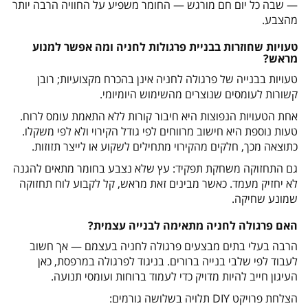
— שבה כל יום חם מורגש — החומר משפיע על החוויה הרבה יותר
מהצבע
.
טעויות שחוזרות בבניית פרגולות לחניה ומה אפשר למנוע
מראש
?
טעויות בבנייה של פרגולה לחניה אינן בהכרח מקצועיות; רובן
קשורות לעומסים שנוצרים מהשימוש היומיומי
.
אחת הטעויות הנפוצות היא חיבור קורות ללא התאמת עומס לרוח.
טעות נוספת היא חישוב מרווחים לפי גודל הקירוי ולא לפי משקלו.
כתוצאה מכך, חלקים מהקירוי מתחילים לשקוע או לייצר תזוזות
.
גם התחזוקה משחקת תפקיד: עץ שלא נצבע בחומר מתאים להגנה
לא יחזיק מעמד. כאשר מבינים זאת מראש, קל לקבוע לוח תחזוקה
שמונע שחיקה
.
האם פרגולה לחניה מתאימה לבנייה עצמית
?
הרבה בעלי בתים מבצעים פרגולה לחניה בעצמם — אך חשוב
לעבוד לפי שלבי בנייה ברורים. בניגוד לפרגולה במרפסת, כאן
העיגון חייב להיות מדויק כדי לעמוד ברוחות ועומסי תנועה
.
הצלחת פרויקט
DIY
תלויה בשלושה גורמים
: