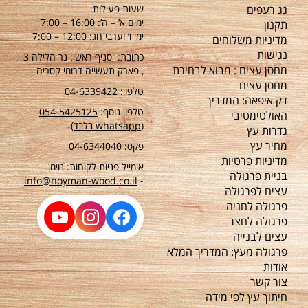
גג רעפים
שעות פעילות:
ימים א’ – ה’: 16:00 – 7:00
תקנון
ימי ו’ וערבי חג: 12:00 – 7:00
מדיניות משלוחים
נגישות
כתובת: סניף ראשי: נר הלילה 3
מחסן עצים : מבוא לבחירת
, פארק תעשייה דרומי קסריה
מחסן עצים
טלפון:
04-6339422
דק איפאה: המדריך
טלפון נוסף:
54-5425125
0
האולטימטיבי
(whatsapp בלבד)
גדרות עץ
מחיר עץ
פקס:
04-6344040
מדיניות פרטיות
אימייל פניות לקוחות: נוימן
בניית פרגולה
info@noyman-wood.co.il
-
עצים לפרגולה
פרגולה לחניה
פרגולה לחצר
עצים לבנייה
פרגולה מעץ: המדריך המלא
אודות
צור קשר
חיתוך עץ לפי מידה