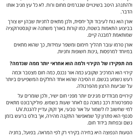
ולהתנהג היטב בשינויים שנגרמים מחום ורוח. לא כל עץ מגיב אותו
הדבר
.
אורן הוא נוח לעיבוד וקל יחסית, ולכן מתאים לחניות שבהן יש צורך
בביצוע התאמות בשטח, כמו קורות באורך משתנה או קונסטרוקציה
שמותאמת למבנה קיים
.
אורן טרמו עובר תהליך חימום ומשפר עמידות, כך שהוא מתאים
במיוחד למרפסות ,גינות חשופות וחניות
.
מה תפקידו של הקירוי ולמה הוא אחראי יותר ממה שנדמה
?
קירוי הוא המרכיב שקובע כמה אור נכנס, כמה חום מצטבר וכמה
רעש נשמע בגשם. זו הסיבה שהוא אחד החלקים המשפיעים ביותר
על שביעות הרצון מהפרגולה
.
קירויים מבודדים מגינים יותר מפני חום ישיר, ולכן שומרים על
טמפרטורת רכב נמוכה גם לאחר שעות בשמש. פוליקרבונט מתאים
למי שחשוב לו לשמור על אור טבעי, אך זקוק עדיין להגנת
UV.
סנטף הוא פתרון קל שמאפשר התקנה מהירה, אך בולט ברעש בזמן
גשם ובפחות בידוד חום
.
הטעות הנפוצה היא בחירה בקירוי רק לפי המראה. בפועל, בחניה