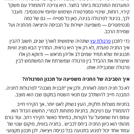
המערכות המורכבות ביותר בחצר. היא צריכה להתמודד עם משקל
קירוי, רוחות, שינויי טמפרטורה ושימוש יומיומי אינטנסיבי. מעבר
לכך, בניגוד לפרגולה בגינה, כאן כל סטייה — גם של כמה
סנטימטרים — משפיעה ישירות על הכניסה והיציאה מהחניה ועל
שמירת הרכב
.
כדי לתכנן
פרגולת עץ
שתהיה שימושית לאורך שנים, חשוב להבין
איך החניה
פועלת
,
לא רק איך היא נראית. המדריך הבא מציג זוויות
תכנוניות שלא תמיד שמים לב אליהן מראש — ודווקא הן אלו
שיוצרות את ההבדל בין פרגולה שמשרתת את המשתמש לבין
פרגולה שמגבילה אותו
.
איך הסביבה של החניה משפיעה על תכנון הפרגולה
?
לא כל חניה דומה לאחרת, ולכן אין “תבנית מוכנה” לפרגולות לחניה.
המבנה חייב להשתלב עם תנאי השטח במקום שבו הוא מוצב
.
בחניות מוצלות חלקית, העץ נשחק לאט יותר, אך הקירוי חייב
להתמודד עם רטיבות. בחניות פתוחות לגמרי, החשש הגדול הוא
עומס רוח שמופעל על הקורות, במיוחד כאשר הקירוי רחב. עוד גורם
מהותי הוא כיוון החניה ביחס לכביש
.
בחניה בזווית, מיקום שגוי של
עמוד אחד יכול לפגוע בתנועה בכל כניסה ויציאה. לכן תכנון מקצועי