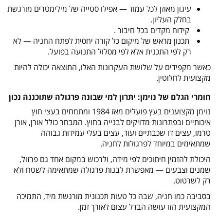
עיגון מאוזן לכל עמוד — אפילו סטייה של מילימטרים מורגשת
בחלק העליון
.
קידוח מקדים בכל חיבור
.
תכנון מראש של מיקום כל קורה יחסית לפתח החניה — לא
רק לפי התכנית אלא לפי מסלול התנועה בפועל
.
כאשר מקפידים על שלושת העקרונות האלו, התוצאה יכולה להיות
מקצועית לחלוטין
.
חומרי הגלם של נוימן: יתרון למי שבונה פרגולה שתוכננה נכון
נוימן מקצוענים בעץ פועלים מאז 1984 ומתמחים בעצי חוץ
איכותיים ובפתרונות מדויקים לבנייה בחוץ. המבחר כולל אורן, אורן
טרמו, עצים דו שכבתיים ועוד, עצים בעלי עמידות גבוהה
שמתאימים במיוחד לפרגולות לחניה
.
היכולת להזמין חיתוכים לפי מידה, ולרכוש במקום אחד גם פרזול,
שמנים וצבעים — מאפשרת לבנות פרגולה שמתאימה לשטח ולא
רק לשרטוט
.
בסביבה כמו חניה, שבה כל טעות תכנונית מורגשת מיד, התמיכה
המקצועית הזו עושה הבדל עצום לאורך זמן
.