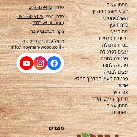
מחסן עצים
טלפון:
04-6339422
דק איפאה: המדריך
טלפון נוסף:
54-5425125
0
האולטימטיבי
(whatsapp בלבד)
גדרות עץ
מחיר עץ
פקס:
04-6344040
מדיניות פרטיות
אימייל פניות לקוחות: נוימן
בניית פרגולה
info@noyman-wood.co.il
-
עצים לפרגולה
פרגולה לחניה
פרגולה לחצר
עצים לבנייה
פרגולה מעץ: המדריך המלא
אודות
צור קשר
חיתוך עץ לפי מידה
מחסן עצים
מאמרים
מוצרים