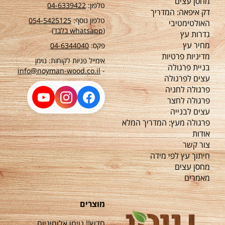
מחסן עצים
טלפון:
04-6339422
דק איפאה: המדריך
טלפון נוסף:
54-5425125
0
האולטימטיבי
(whatsapp בלבד)
גדרות עץ
מחיר עץ
פקס:
04-6344040
מדיניות פרטיות
אימייל פניות לקוחות: נוימן
בניית פרגולה
info@noyman-wood.co.il
-
עצים לפרגולה
פרגולה לחניה
פרגולה לחצר
עצים לבנייה
פרגולה מעץ: המדריך המלא
אודות
צור קשר
חיתוך עץ לפי מידה
מחסן עצים
מאמרים
מוצרים
חדש!! נוימן אלומיניום