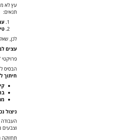
עץ לא מת
תנאים
:
עמ
טי
לכן, שאל
עצים לב
פרויקטי
Y
הבסיס ל
חיתוך ל
קי
בח
מר
ניצול נכ
העבודה ע
וצבעים מ
תחזוקה נ