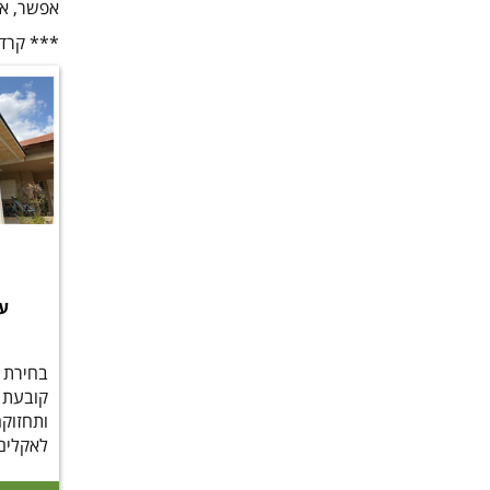
אפשר, אך
*** קרדי
עצ
בחירת 
קובעת י
ותחזוק
לאקלים
מבנה חז