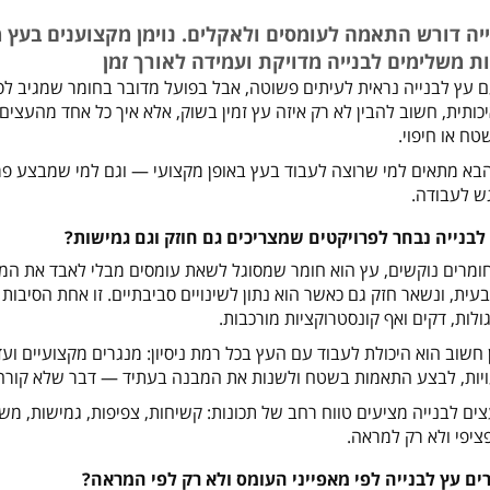
יה דורש התאמה לעומסים ולאקלים. נוימן מקצוענים בעץ מ
ת משלימים לבנייה מדויקת ועמידה לאורך זמן
 עץ לבנייה נראית לעיתים פשוטה, אבל בפועל מדובר בחומר שמגיב לסב
יכותית, חשוב להבין לא רק איזה עץ זמין בשוק, אלא איך כל אחד מהעצי
טח או חיפוי
.
א מתאים למי שרוצה לעבוד בעץ באופן מקצועי — וגם למי שמבצע פר
ש לעבודה
.
לבנייה נבחר לפרויקטים שמצריכים גם חוזק וגם גמישות
?
חומרים נוקשים, עץ הוא חומר שמסוגל לשאת עומסים מבלי לאבד את המ
עית, ונשאר חזק גם כאשר הוא נתון לשינויים סביבתיים. זו אחת הסיבות
גולות, דקים ואף קונסטרוקציות מורכבות
.
ן חשוב הוא היכולת לעבוד עם העץ בכל רמת ניסיון: מנגרים מקצועיים וע
יות, לבצע התאמות בשטח ולשנות את המבנה בעתיד — דבר שלא קורה ע
צים לבנייה מציעים טווח רחב של תכונות: קשיחות, צפיפות, גמישות, מש
פציפי ולא רק למראה
.
ים עץ לבנייה לפי מאפייני העומס ולא רק לפי המראה
?