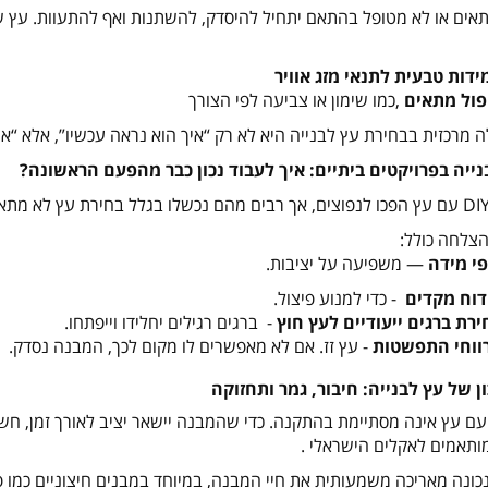
אים או לא מטופל בהתאם יתחיל להיסדק, להשתנות ואף להתעוות. עץ ש
ידות טבעית לתנאי מזג אוויר
פול מתאים
,
כמו שימון או צביעה לפי הצורך
ה מרכזית בבחירת עץ לבנייה היא לא רק “איך הוא נראה עכשיו”, אלא “א
נייה בפרויקטים ביתיים: איך לעבוד נכון כבר מהפעם הראשונה
?
DI
עם עץ הפכו לנפוצים, אך רבים מהם נכשלו בגלל בחירת עץ לא מתאימ
הצלחה כולל
:
פי מידה
—
משפיעה על יציבות
.
דוח מקדים
-
כדי למנוע פיצול
.
ירת ברגים ייעודיים לעץ חוץ
- ברגים רגילים יחלידו וייפתחו
.
ווחי התפשטות
-
עץ זז. אם לא מאפשרים לו מקום לכך, המבנה נסדק
.
ון של עץ לבנייה: חיבור, גמר ותחזוקה
ם עץ אינה מסתיימת בהתקנה. כדי שהמבנה יישאר יציב לאורך זמן, חשו
ותאמים לאקלים הישראלי .
כונה מאריכה משמעותית את חיי המבנה, במיוחד במבנים חיצוניים כמו פר