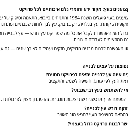
צוענים בעץ: מקור ידע וחומרי גלם איכותיים לכל פרויקט
נוימן מקצוענים בעץ פועלים משנת 1984 ומתמחים בייבוא,
וקופירה, קומרו, עץ בגלריה, דק במבוק, עץ לבן, לוחות שכבתיים ופתרונו
גדול הוא האפשרות לקבל את כל מה שפרויקט עץ דורש — עץ לבנייה חתוך
דה המתאימים לעבודה חיצונית.
ו מאפשרת לבנות מבנים מדויקים, חזקים ועמידים לאורך שנים — גם עב
פוצות על עצים לבנייה
ים איזה עץ לבנייה יתאים לפרויקט מסוים
?
את העץ לפי עומס, חשיפה לשמש והתקציב.
י להשתמש בעץ רב־שכבתי
?
 המפתח ארוך או כשנדרשת יציבות מוגברת. זהו פתרון מצוין לפרגולות וגג
וקה דורש עץ לבנייה
?
תאם לחשיפת העץ לתנאי מזג האוויר.
ר לבנות פרויקט גדול בעצמי
?