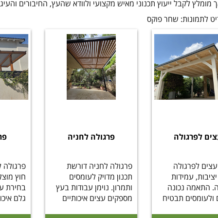
 מומלץ לקבל ייעוץ תכנוני מאיש מקצועי ולוודא שהעץ, החיבורים והעיג
ט לתמונות: שחר פוקס
ים לפרגולה
פרגולה לחניה
פר
עצים לפרגולה
פרגולה לחניה דורשת
פרגולה 
ציבות, עמידות
תכנון מדויק לעומסים
חוץ מוצל 
ה. התאמה נכונה
ותמרון. נוימן עבודות בעץ
בחירת עץ
 ולעומסים תבטיח
מספקים עצים איכותיים
גלם איכות
ק, מדויק ו
וחיתוך לפי מידה
מ