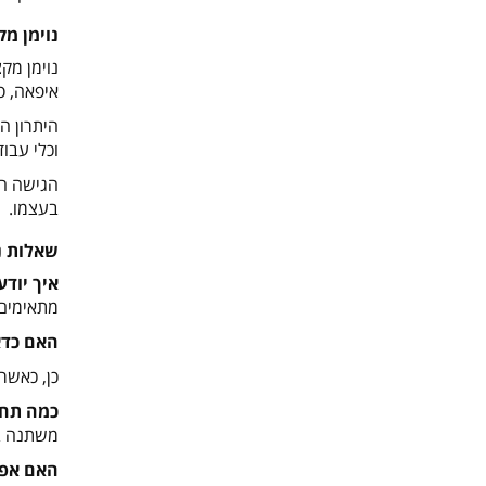
נוימן מק
איפאה, ס
היתרון ה
וכלי עבו
הגישה הז
בעצמו
.
שאלות נ
איך יודע
מתאימים 
האם כדא
כן, כאשר
כמה תחז
משתנה בה
האם אפש