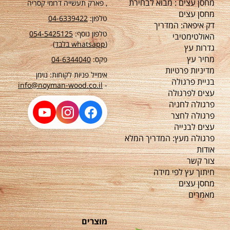
מחסן עצים : מבוא לבחירת
, פארק תעשייה דרומי קסריה
מחסן עצים
טלפון:
04-6339422
דק איפאה: המדריך
טלפון נוסף:
54-5425125
0
האולטימטיבי
(whatsapp בלבד)
גדרות עץ
מחיר עץ
פקס:
04-6344040
מדיניות פרטיות
אימייל פניות לקוחות: נוימן
בניית פרגולה
info@noyman-wood.co.il
-
עצים לפרגולה
פרגולה לחניה
פרגולה לחצר
עצים לבנייה
פרגולה מעץ: המדריך המלא
אודות
צור קשר
חיתוך עץ לפי מידה
מחסן עצים
מאמרים
מוצרים