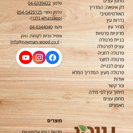
מחסן עצים
טלפון:
04-6339422
דק איפאה: המדריך
טלפון נוסף:
54-5425125
0
האולטימטיבי
(whatsapp בלבד)
גדרות עץ
מחיר עץ
פקס:
04-6344040
מדיניות פרטיות
אימייל פניות לקוחות: נוימן
בניית פרגולה
info@noyman-wood.co.il
-
עצים לפרגולה
פרגולה לחניה
פרגולה לחצר
עצים לבנייה
פרגולה מעץ: המדריך המלא
אודות
צור קשר
חיתוך עץ לפי מידה
מחסן עצים
מאמרים
מוצרים
חדש!! נוימן אלומיניום