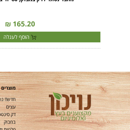
165.20 ₪
הוסף לעגלה
מוצרים
חדש!! נוי
עצים
דק סינטט
במבוק
פלטות וד