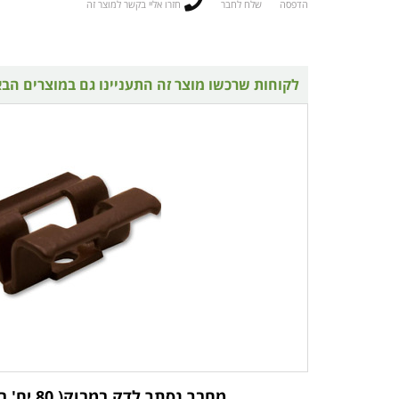
הדפסה
שלח לחבר
חזרו אליי בקשר למוצר זה
לקוחות שרכשו מוצר זה התעניינו גם במוצרים הב
מחבר נסתר לדק במבוק( 80 יח' בקופסא )dasso