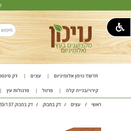
ל
חדש!! נוימן אלומיניום
עצים
דק סינטט
קירוי/בנייה קלה
פרזול
פרגולות עץ
ראשי
/
עצים
/
דק במבוק
/ דק במבוק 20/137 חום בהיר dassoCTECH